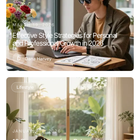
MARCH 19, 2026
Effective Style Strategies for Personal
and Professional Growth in 2026
D
Dana Harvey
Lifestyle
JANUARY 30, 2026