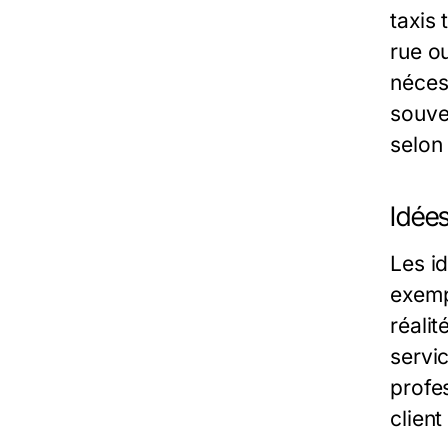
taxis
rue o
nécess
souven
selon
Idées
Les i
exemp
réalit
servic
profe
clien