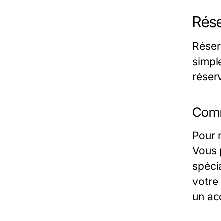
Rése
Réser
simpl
réser
Comm
Pour r
Vous 
spéci
votre
un acc