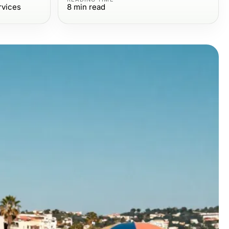
rvices
8
min read