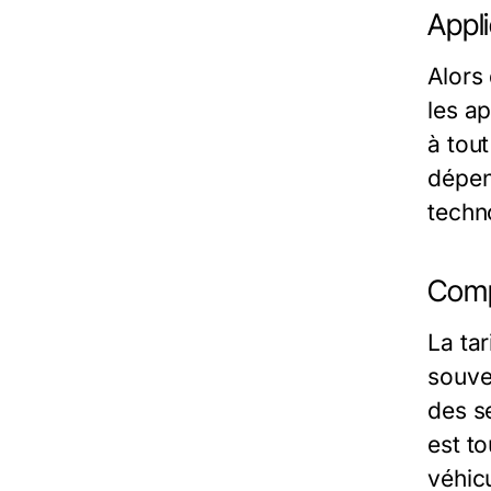
Appli
Alors
les ap
à tou
dépen
techn
Compr
La tar
souve
des s
est t
véhic