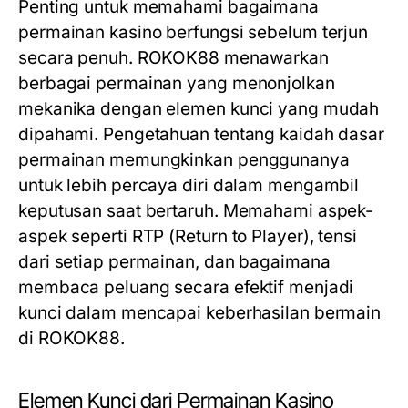
Penting untuk memahami bagaimana
permainan kasino berfungsi sebelum terjun
secara penuh. ROKOK88 menawarkan
berbagai permainan yang menonjolkan
mekanika dengan elemen kunci yang mudah
dipahami. Pengetahuan tentang kaidah dasar
permainan memungkinkan penggunanya
untuk lebih percaya diri dalam mengambil
keputusan saat bertaruh. Memahami aspek-
aspek seperti RTP (Return to Player), tensi
dari setiap permainan, dan bagaimana
membaca peluang secara efektif menjadi
kunci dalam mencapai keberhasilan bermain
di ROKOK88.
Elemen Kunci dari Permainan Kasino