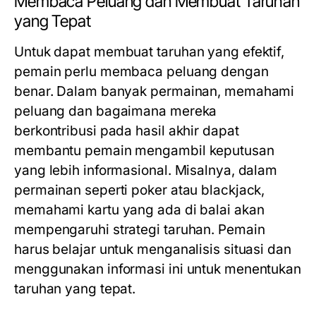
Membaca Peluang dan Membuat Taruhan
yang Tepat
Untuk dapat membuat taruhan yang efektif,
pemain perlu membaca peluang dengan
benar. Dalam banyak permainan, memahami
peluang dan bagaimana mereka
berkontribusi pada hasil akhir dapat
membantu pemain mengambil keputusan
yang lebih informasional. Misalnya, dalam
permainan seperti poker atau blackjack,
memahami kartu yang ada di balai akan
mempengaruhi strategi taruhan. Pemain
harus belajar untuk menganalisis situasi dan
menggunakan informasi ini untuk menentukan
taruhan yang tepat.