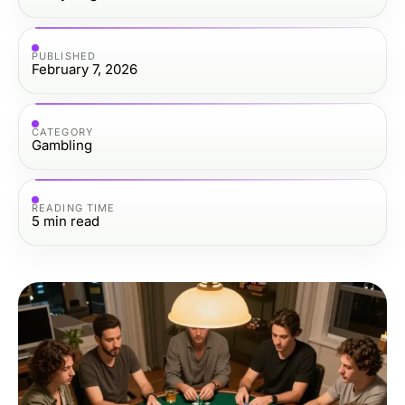
PUBLISHED
February 7, 2026
CATEGORY
Gambling
READING TIME
5
min read