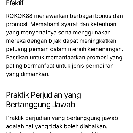
Efektif
ROKOK88 menawarkan berbagai bonus dan
promosi. Memahami syarat dan ketentuan
yang menyertainya serta menggunakan
mereka dengan bijak dapat meningkatkan
peluang pemain dalam meraih kemenangan.
Pastikan untuk memanfaatkan promosi yang
paling bermanfaat untuk jenis permainan
yang dimainkan.
Praktik Perjudian yang
Bertanggung Jawab
Praktik perjudian yang bertanggung jawab
adalah hal yang tidak boleh diabaikan.