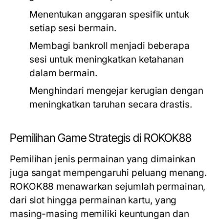
Menentukan anggaran spesifik untuk
setiap sesi bermain.
Membagi bankroll menjadi beberapa
sesi untuk meningkatkan ketahanan
dalam bermain.
Menghindari mengejar kerugian dengan
meningkatkan taruhan secara drastis.
Pemilihan Game Strategis di ROKOK88
Pemilihan jenis permainan yang dimainkan
juga sangat mempengaruhi peluang menang.
ROKOK88 menawarkan sejumlah permainan,
dari slot hingga permainan kartu, yang
masing-masing memiliki keuntungan dan