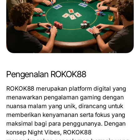
Pengenalan ROKOK88
ROKOK88 merupakan platform digital yang
menawarkan pengalaman gaming dengan
nuansa malam yang unik, dirancang untuk
memberikan kenyamanan serta fokus yang
maksimal bagi para penggunanya. Dengan
konsep Night Vibes, ROKOK88