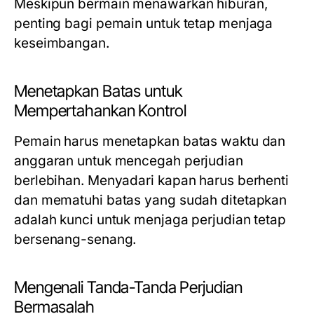
Meskipun bermain menawarkan hiburan,
penting bagi pemain untuk tetap menjaga
keseimbangan.
Menetapkan Batas untuk
Mempertahankan Kontrol
Pemain harus menetapkan batas waktu dan
anggaran untuk mencegah perjudian
berlebihan. Menyadari kapan harus berhenti
dan mematuhi batas yang sudah ditetapkan
adalah kunci untuk menjaga perjudian tetap
bersenang-senang.
Mengenali Tanda-Tanda Perjudian
Bermasalah