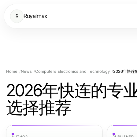
Royalmax
R
Home
News
Computers Electronics and Technology
2026年快
2026年快连的
选择推荐
AUTHOR
PUBLISHED