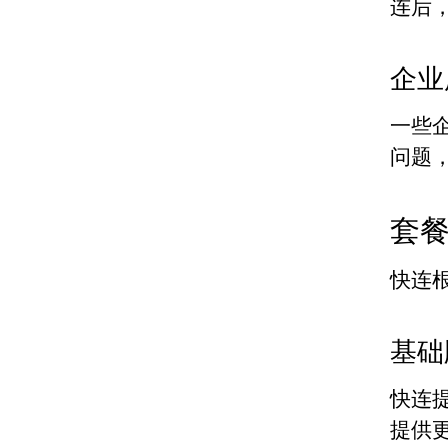
连后
企业
一些
问题
套
快连
基础
快连
提供