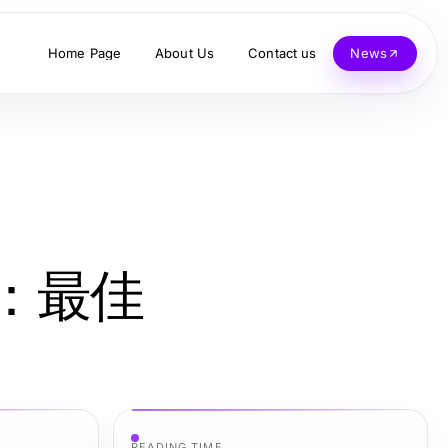
Home Page
About Us
Contact us
News
：最佳
READING TIME