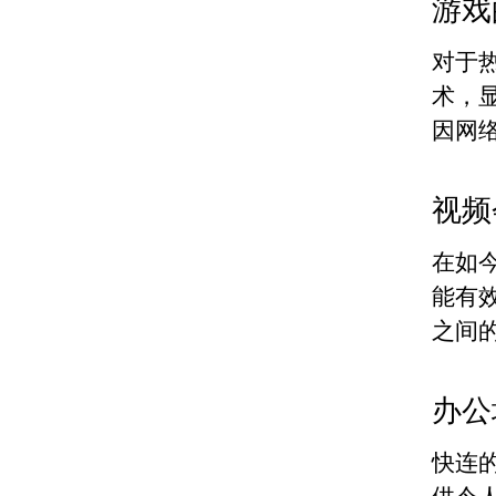
游戏
对于
术，
因网
视频
在如
能有
之间
办公
快连