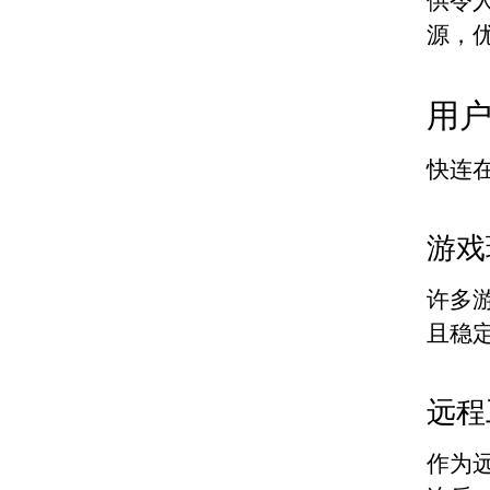
供令
源，
用
快连
游戏
许多
且稳
远程
作为